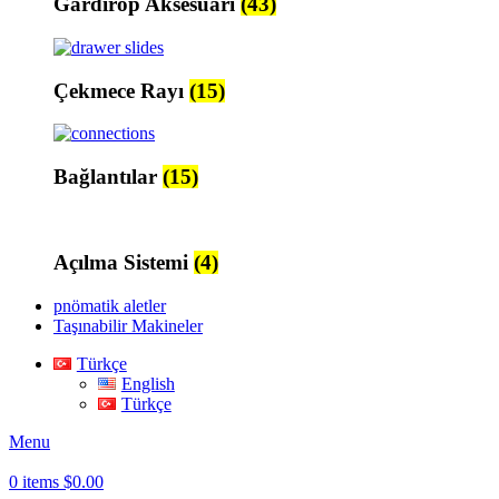
Gardırop Aksesuarı
(43)
Çekmece Rayı
(15)
Bağlantılar
(15)
Açılma Sistemi
(4)
pnömatik aletler
Taşınabilir Makineler
Türkçe
English
Türkçe
Menu
0
items
$
0.00