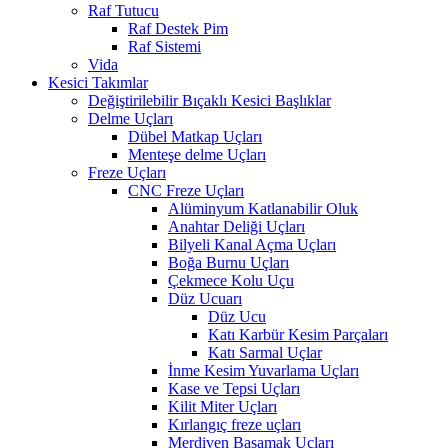
Raf Tutucu
Raf Destek Pim
Raf Sistemi
Vida
Kesici Takımlar
Değiştirilebilir Bıçaklı Kesici Başlıklar
Delme Uçları
Dübel Matkap Uçları
Menteşe delme Uçları
Freze Uçları
CNC Freze Uçları
Alüminyum Katlanabilir Oluk
Anahtar Deliği Uçları
Bilyeli Kanal Açma Uçları
Boğa Burnu Uçları
Çekmece Kolu Uçu
Düz Ucuarı
Düz Ucu
Katı Karbür Kesim Parçaları
Katı Sarmal Uçlar
İnme Kesim Yuvarlama Uçları
Kase ve Tepsi Uçları
Kilit Miter Uçları
Kırlangıç freze uçları
Merdiven Basamak Uçları