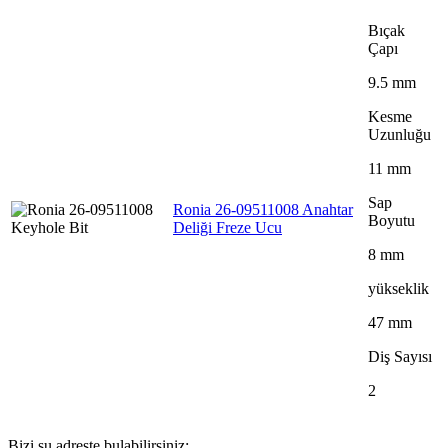
Bıçak
Çapı
9.5 mm
Kesme
Uzunluğu
11 mm
Sap
Ronia 26-09511008 Anahtar
Boyutu
Deliği Freze Ucu
8 mm
yükseklik
47 mm
Diş Sayısı
2
Bizi şu adreste bulabilirsiniz: