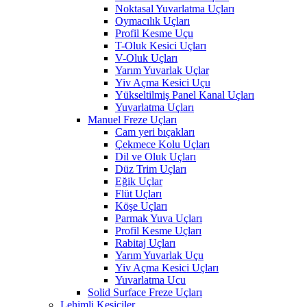
Noktasal Yuvarlatma Uçları
Oymacılık Uçları
Profil Kesme Uçu
T-Oluk Kesici Uçları
V-Oluk Uçları
Yarım Yuvarlak Uçlar
Yiv Açma Kesici Uçu
Yükseltilmiş Panel Kanal Uçları
Yuvarlatma Uçları
Manuel Freze Uçları
Cam yeri bıçakları
Çekmece Kolu Uçları
Dil ve Oluk Uçları
Düz Trim Uçları
Eğik Uçlar
Flüt Uçları
Köşe Uçları
Parmak Yuva Uçları
Profil Kesme Uçları
Rabitaj Uçları
Yarım Yuvarlak Uçu
Yiv Açma Kesici Uçları
Yuvarlatma Ucu
Solid Surface Freze Uçları
Lehimli Kesiciler