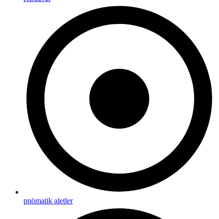
pnömatik aletler