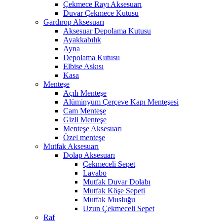
Çekmece Rayı Aksesuarı
Duvar Çekmece Kutusu
Gardırop Aksesuarı
Aksesuar Depolama Kutusu
Ayakkabılık
Ayna
Depolama Kutusu
Elbise Askısı
Kasa
Menteşe
Açılı Menteşe
Alüminyum Çerçeve Kapı Menteşesi
Cam Menteşe
Gizli Menteşe
Menteşe Aksesuarı
Özel menteşe
Mutfak Aksesuarı
Dolap Aksesuarı
Çekmeceli Sepet
Lavabo
Mutfak Duvar Dolabı
Mutfak Köşe Sepeti
Mutfak Musluğu
Uzun Çekmeceli Sepet
Raf