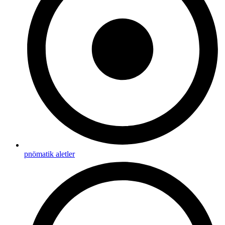
pnömatik aletler