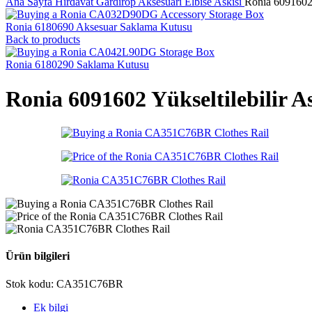
Ana Sayfa
Hırdavat
Gardırop Aksesuarı
Elbise Askısı
Ronia 6091602 
Ronia 6180690 Aksesuar Saklama Kutusu
Back to products
Ronia 6180290 Saklama Kutusu
Ronia 6091602 Yükseltilebilir A
Ürün bilgileri
Stok kodu:
CA351C76BR
Ek bilgi