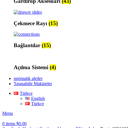
Gardırop Aksesuarı
(43)
Çekmece Rayı
(15)
Bağlantılar
(15)
Açılma Sistemi
(4)
pnömatik aletler
Taşınabilir Makineler
Türkçe
English
Türkçe
Menu
0
items
$
0.00